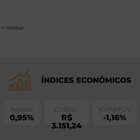
< Voltar
ÍNDICES ECONÔMICOS
Agosto
CUB/SC
IGPM/FGV
0,95%
R$
-1,16%
3.151,24