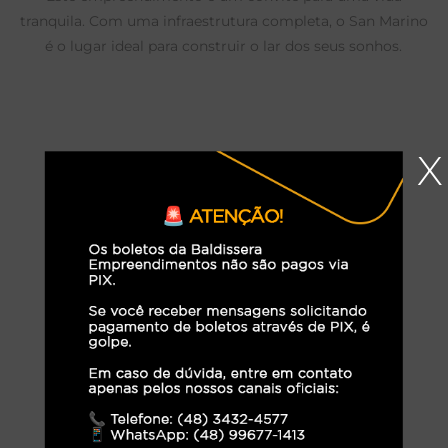
tranquila. Com uma infraestrutura completa, o San Marino
é o lugar ideal para construir o lar dos seus sonhos.
X
Infraestrutura:
Ruas Pavimentadas
Rede de Energia Elétrica
Área Verde
Área de Utilidade Pública
Área de Preservação Permanente
Iluminação Pública em LED
Rede de Abastecimento de Água