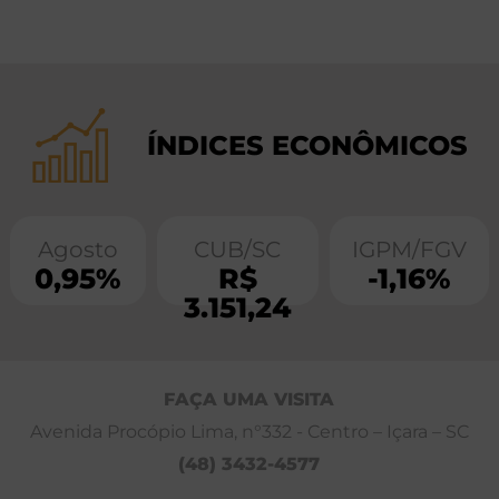
ÍNDICES ECONÔMICOS
Agosto
CUB/SC
IGPM/FGV
0,95%
R$
-1,16%
3.151,24
FAÇA UMA VISITA
Avenida Procópio Lima, n°332 - Centro – Içara – SC
(48) 3432-4577