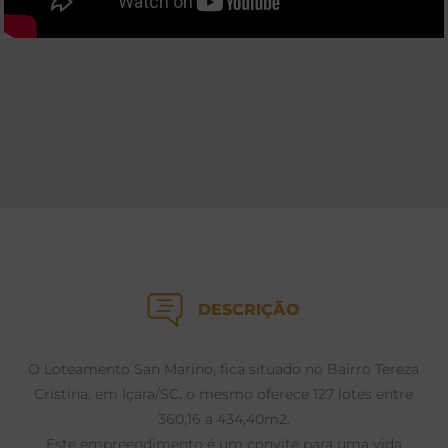
DESCRIÇÃO
O Loteamento San Marino, fica situado no Bairro Tereza
Cristina, em Içara/SC, o mesmo oferece 127 lotes entre
360,16 a 434,40m2.
Este empreendimento é um convite para uma vida